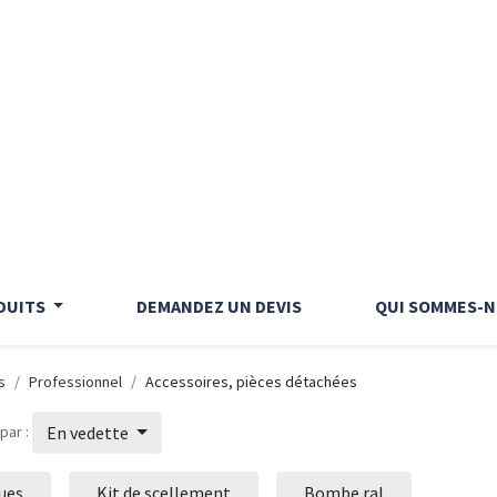
DUITS
DEMANDEZ UN DEVIS
QUI SOMMES-N
s
Professionnel
Accessoires, pièces détachées
 par :
En vedette
ues
Kit de scellement
Bombe ral